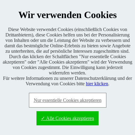
Wir verwenden Cookies
Chars available!
Receive a copy of the e-mail!
Diese Website verwendet Cookies (einschließlich Cookies von
Please enter the Captcha:
Drittanbietern), diese Cookies helfen uns bei der Personalisierung
von Inhalten oder um die Leistung der Website zu verbessern und
damit das bestmögliche Online-Erlebnis zu bieten sowie Angebote
zu unterbreiten, die auf persönliche Interessen zugeschnitten sind.
Durch das klicken der Schaltflächen "Nur essentielle Cookies
akzeptieren" oder "Alle Cookies akzeptieren" wird der Verwendung
von Cookies zugestimmt. Die Einwilligung kann jederzeit
Copyright © 2013
SCN
. All rights reserved.
Datenschutz
/
privacy
widerrufen werden.
policy
Für weitere Informationen zu unserer Datenschutzerklärung und der
Verwendung von Cookies bitte
hier klicken
.
Nur essentielle Cookies akzeptieren
✓ Alle Cookies akzeptieren